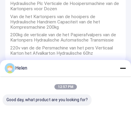
Hydraulische Plc Verticale de Hooipersmachine van de
Kartonpers voor Dozen
Van de het Kartonpers van de hooipers de
Hydraulische Handriem Capaciteit van de het
Kompresmachine 200kg
200kg de verticale van de het Papierafvalpers van de
Kartonpers Hydraulische Automatische Transmissie
220v van de de Persmachine van het pers Verticaal
Karton het Afvalkarton Hydraulische 60hz
Helen
Automatische het Stapelen Machine
12:57 PM
2600mm Breedte Automatisch Document
Stapelaarmachine Golfkarton 4500w
Good day, what product are you looking for?
Mand 220v 1600mm Gedreven Pneumatisch van de
Golfkartonproductielijn
PLC Mandtype Automatische het Stapelen Machine
Golfproductielijn 220v
7.5KW onderaan Stapelaarmachine 1.8m het Stapelen