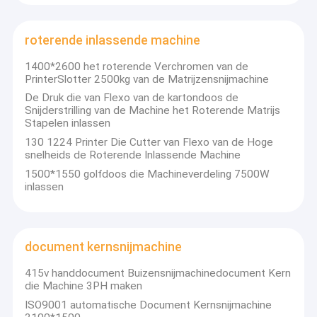
Flexoprinter Slotter Die Cutter
roterende inlassende machine
golfkartonproductielijn
1400*2600 het roterende Verchromen van de
fluit het lamineren machine
PrinterSlotter 2500kg van de Matrijzensnijmachine
De Druk die van Flexo van de kartondoos de
de machine van de snijmachinedoelpuntenmaker
Snijderstrilling van de Machine het Roterende Matrijs
Stapelen inlassen
Flatbed Matrijzensnijmachine
130 1224 Printer Die Cutter van Flexo van de Hoge
snelheids de Roterende Inlassende Machine
roterende inlassende machine
1500*1550 golfdoos die Machineverdeling 7500W
inlassen
document kernsnijmachine
Golfmachinevervangstukken
document kernsnijmachine
verticale kartonpers
415v handdocument Buizensnijmachinedocument Kern
die Machine 3PH maken
Automatische het Stapelen Machine
ISO9001 automatische Document Kernsnijmachine