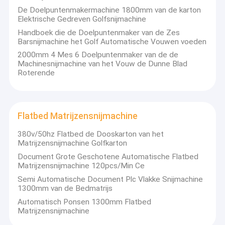
Ons bedrijf heeft sinds 1984 gelopen en in Cangzhou-Stad,
Fabrieksreis
De Doelpuntenmakermachine 1800mm van de karton
Hebei-Provincie gevestigd. Met sterk technologieteam, is de
Elektrische Gedreven Golfsnijmachine
machine beter en beter, is de arbeiders meer en meer
Kwaliteitscontrole
Handboek die de Doelpuntenmaker van de Zes
deskundig. De producten is uitgevoerd naar Rusland, het
Barsnijmachine het Golf Automatische Vouwen voeden
Midden-Oosten, Zuidoost-Azië en andere landen en gebieden.
Contacteer ons
De wens werkt goed over de hele wereld met bedrijfsvrienden
2000mm 4 Mes 6 Doelpuntenmaker van de de
samen van.
Machinesnijmachine van het Vouw de Dunne Blad
Roterende
Nieuws
Gevallen
Flatbed Matrijzensnijmachine
380v/50hz Flatbed de Dooskarton van het
De golfmachine van de Kartondoos
Matrijzensnijmachine Golfkarton
Document Grote Geschotene Automatische Flatbed
de machine van de kartonomslag gluer
Matrijzensnijmachine 120pcs/Min Ce
Semi Automatische Document Plc Vlakke Snijmachine
De Stikkende Machine van de kartondoos
1300mm van de Bedmatrijs
Automatisch Ponsen 1300mm Flatbed
Karton die Machine vastbinden
Matrijzensnijmachine