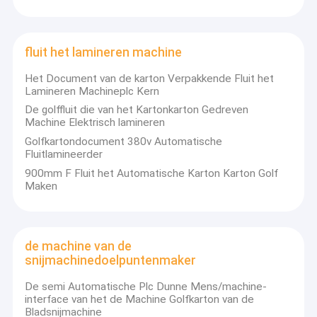
fluit het lamineren machine
Het Document van de karton Verpakkende Fluit het
Lamineren Machineplc Kern
De golffluit die van het Kartonkarton Gedreven
Machine Elektrisch lamineren
Golfkartondocument 380v Automatische
Fluitlamineerder
900mm F Fluit het Automatische Karton Karton Golf
Maken
Huis
de machine van de
Haohanco., Ltd is professionele vervaardiging in
snijmachinedoelpuntenmaker
Golfkartonmachine, zoals Corruated-Kartonproductielijn, Flexo-
Producten
Printer en andere Machines, die voor wereldmarkt leveren. Al
De semi Automatische Plc Dunne Mens/machine-
machine heeft ISO-9001:2000certificaat. De belangrijkste
interface van het de Machine Golfkarton van de
Ongeveer ons
producten van de productielijn van golfkarton omvatten enige
Bladsnijmachine
laag, met 3 lagen, 5 laag en 7 laag Golf kartonnen Productielijn.