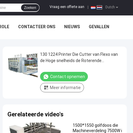
Vraag een offerte aan
|
Dutch
Zoeken
ROLE
CONTACTEER ONS
NIEUWS
GEVALLEN
130 1224 Printer Die Cutter van Flexo van
de Hoge snelheids de Roterende
Inlassende Machine
Contact opnemen
Meer informatie
Gerelateerde video's
1500*1550 golfdoos die
Machineverdeling 7500W i