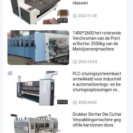
nlassen
roterende inlassende machine
2022-11-28
00:49
1400*2600 het roterende
Verchromen van de Print
erSlotter 2500kg van de
Matrijzensnijmachine
roterende inlassende machine
00:49
2023-10-24
PLC-sturingsysteemkast
ontwikkeld voor industriël
e automatiserings- en be
sturingsoplossingen voor
golfkartonverpakkingen
De golfmachine van de Karton
03:02
2026-04-02
doos
Drukker Slotter Die Cutter
Verpakkingsmachine geg
olfde kartonnen doos