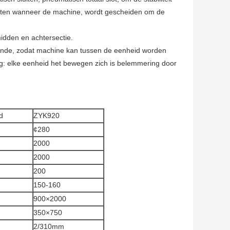
zetten wanneer de machine, wordt gescheiden om de
idden en achtersectie.
einde, zodat machine kan tussen de eenheid worden
: elke eenheid het bewegen zich is belemmering door
d
ZYK920
¢280
2000
2000
200
150-160
900×2000
350×750
2/310mm