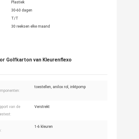
Plastiek
30-60 dagen
T/T
30 reeksen elke maand
or Golfkarton van Kleurenflexo
toestellen, anilox rol, inktpomp
omponenten:
pport van de
Verstrekt
stest:
1-6 kleuren
: