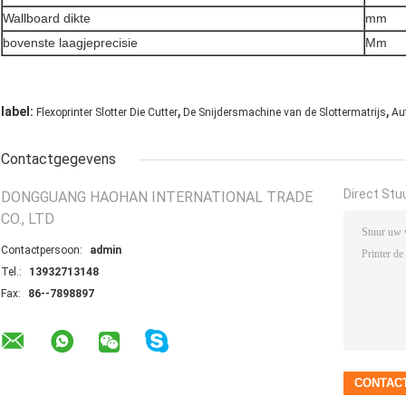
Wallboard dikte
mm
bovenste laagjeprecisie
Mm
,
,
label:
Flexoprinter Slotter Die Cutter
De Snijdersmachine van de Slottermatrijs
Au
Contactgegevens
Direct Stu
DONGGUANG HAOHAN INTERNATIONAL TRADE
CO., LTD
Contactpersoon:
admin
Tel.:
13932713148
Fax:
86--7898897