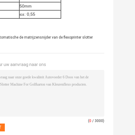
50mm
≤±: 0,55
tomatische de matrijzensnijder van de flexoprinter slotter
ur uw aanvraag naar ons
(
0
/ 3000)