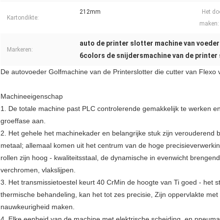
212mm
Het do
Kartondikte:
maken:
auto de printer slotter machine van voeder
Markeren:
6colors de snijdersmachine van de printer 
De autovoeder Golfmachine van de Printerslotter die cutter van Flexo
Machineeigenschap
1. De totale machine past PLC controlerende gemakkelijk te werken 
groeffase aan.
2. Het gehele het machinekader en belangrijke stuk zijn verouderend
metaal; allemaal komen uit het centrum van de hoge precisieverwerki
rollen zijn hoog - kwaliteitsstaal, de dynamische in evenwicht brenge
verchromen, vlakslijpen.
3. Het transmissietoestel keurt 40 CrMin de hoogte van Ti goed - het st
thermische behandeling, kan het tot zes precisie, Zijn oppervlakte me
nauwkeurigheid maken.
4. Elke eenheid van de machine met elektrische scheiding, en pneumatis