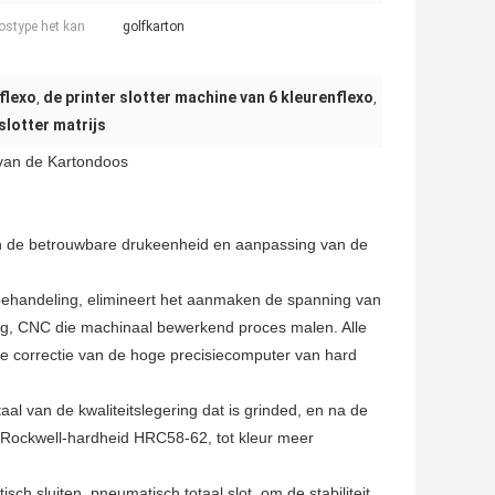
ostype het kan
golfkarton
flexo
de printer slotter machine van 6 kleurenflexo
,
,
slotter matrijs
 van de Kartondoos
en de betrouwbare drukeenheid en aanpassing van de
 behandeling, elimineert het aanmaken de spanning van
ng, CNC die machinaal bewerkend proces malen. Alle
nde correctie van de hoge precisiecomputer van hard
aal van de kwaliteitslegering dat is grinded, en na de
t Rockwell-hardheid HRC58-62, tot kleur meer
ch sluiten, pneumatisch totaal slot, om de stabiliteit