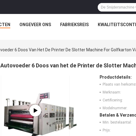
CTEN
ONGEVEER ONS
FABRIEKSREIS
KWALITEITSCONT
voeder 6 Doos Van Het De Printer De Slotter Machine For Golfkarton V
Autovoeder 6 Doos van het de Printer de Slotter Mach
Productdetails:
Plaats van herkoms
Merknaam:
Certificering:
Modelnummer:
Betalen & Verzen
Min. bestelaantal:
Prijs: