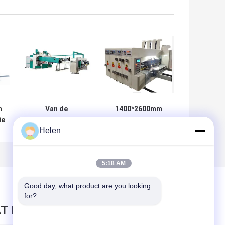
n
Van de
1400*2600mm
ie
Printerslotter die
Roterende
Helen
cutter van hoge
Matrijzensnijder
snelheids de
voor Golf
Automatische
Regelbare
Flexo Omslag
Machine 360
5:18 AM
Gluer
Graad
Good day, what product are you looking 
for?
T BERICHT ACHTER