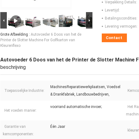
Verpakking Details:
Levertijd:
Betalingscondities:
Levering vermogen:
Grote Afbeelding :
Autovoeder 6 Doos van het de
Contact
Printer de Slotter Machine For Golfkarton van
Kleurenflexo
Autovoeder 6 Doos van het de Printer de Slotter Machine F
beschrijving
MachinesReparatiewerkplaatsen, Voedsel
Toepasselijke Industrie:
Kernc
& Drankfabriek, Landbouwbedrijven,
voorrand automatische invoer;
Het Ra
Het voeden manier:
machine
Garantie van
Één Jaar
kleuren
kerncomponenten: