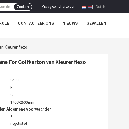
Vraag een offerte aan
Zoeken
|
Dutch
ROLE
CONTACTEER ONS
NIEUWS
GEVALLEN
an Kleurenflexo
ine For Golfkarton van Kleurenflexo
t:
China
Hh
CE
1400*2600mm
den Algemene voorwaarden:
1
negotiated