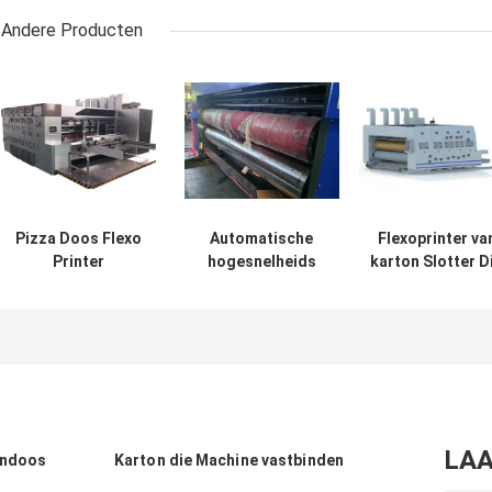
Andere Producten
Pizza Doos Flexo
Automatische
Flexoprinter va
Printer
hogesnelheids
karton Slotter D
Stansmachine
flexo printer
Cutter 4 Kleur
sleufstansmachine
Computerized
LAA
ondoos
Karton die Machine vastbinden