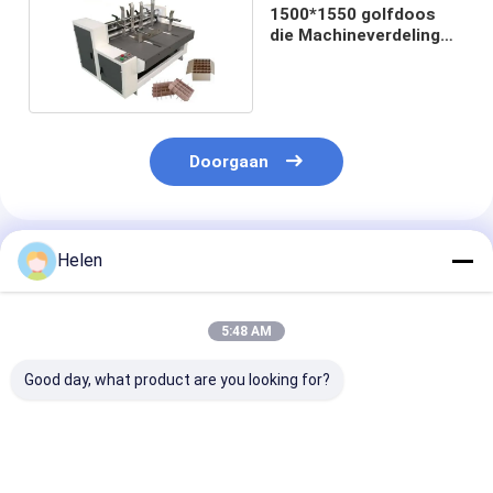
1500*1550 golfdoos
die Machineverdeling
7500W inlassen
Doorgaan
Geadviseerde Producten
Helen
5:48 AM
Good day, what product are you looking for?
1400*2600 het
De Druk die van Flexo
130 1224 Print
roterende
van de kartondoos de
Cutter van Fle