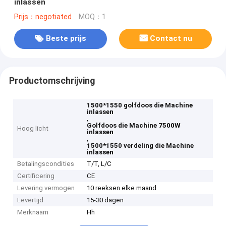
inlassen
Prijs：negotiated
MOQ：1
Beste prijs
Contact nu
Productomschrijving
1500*1550 golfdoos die Machine
inlassen
,
Golfdoos die Machine 7500W
Hoog licht
inlassen
,
1500*1550 verdeling die Machine
inlassen
Betalingscondities
T/T, L/C
Certificering
CE
Levering vermogen
10 reeksen elke maand
Levertijd
15-30 dagen
Merknaam
Hh