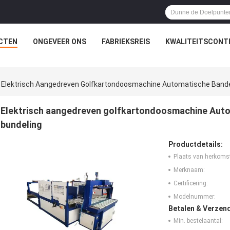
CTEN
ONGEVEER ONS
FABRIEKSREIS
KWALITEITSCONT
Elektrisch Aangedreven Golfkartondoosmachine Automatische Bande
Elektrisch aangedreven golfkartondoosmachine Auto
bundeling
Productdetails:
Plaats van herkoms
Merknaam:
Certificering:
Modelnummer:
Betalen & Verzen
Min. bestelaantal: