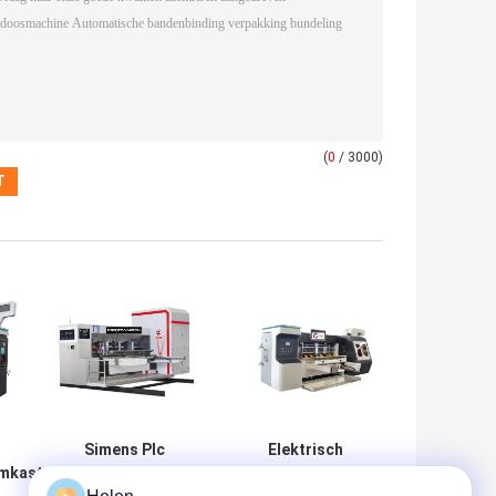
(
0
/ 3000)
Simens Plc
Elektrisch
emkast
aangedreven
aangedreven