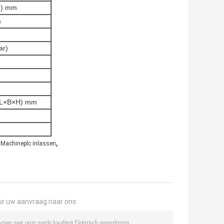
H) mm
m
ar)
(L×B×H) mm
,
e Machineplc inlassen
ur uw aanvraag naar ons