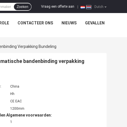
Vraag een offerte aan
Zoeken
|
Dutch
ROLE
CONTACTEER ONS
NIEUWS
GEVALLEN
nbinding Verpakking Bundeling
matische bandenbinding verpakking
t:
China
Hh
CE EAC
1200mm
den Algemene voorwaarden:
1