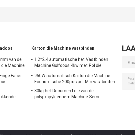
op basis van
karton
ontwikkeld 
gegolfde
aanbieding papier
industrië
kartonnen doos
Gekrompen
automatiserin
Productie
karton doos
besturingsoplo
gegolfde
machine
voor
kartonnen doos
golfkartonverp
Machine
LAA
ondoos
Karton die Machine vastbinden
0mm van de
1.2*2.4 automatische het Vastbinden
 die Machine
Machine Golfdoos 4kw met Rol die
Systeem lijmen
Enige Facer
950W automatisch Karton die Machine
doos
Economische 200pcs per Min vastbinden
30kg het Document die van de
tikkende
polypropyleenriem Machine Semi
Automatische 836*560 vastbinden