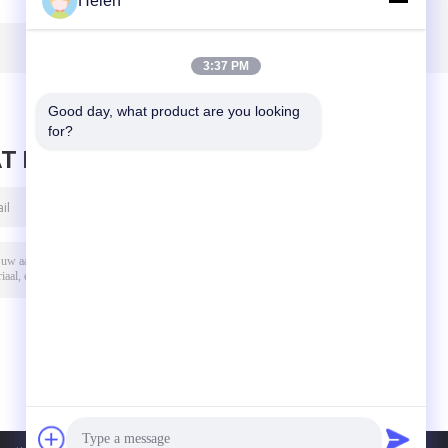
Helen
voor
gegolfde
machine voor
le
kartonnen doos
gegolfde
gs- en
machine gegolfde
kartonnen dozen
ssingen
kartonnen
met gegolfde
3:37 PM
verpakking
kartonnen dozen
akkingen
Good day, what product are you looking 
for?
T BERICHT ACHTER