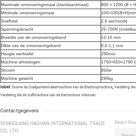
Maximale omsnoeringsmaat (standaardmaat)
800 × 1200 (B × 
Minimale omsnoeringsmaat
100×100(B×H)m
Snelheid
2,6 sec/ronde
Spanningskracht
25-700N (instelba
Breedte van de omsnoeringsband
12-15 mm
Dikte van de omsnoeringsband
0,6-1,1 mm
Hoogte werktafel
290mm
Machine-afmetingen
1750×650×1790 
Stroom
850w
Machine gewicht
290kg
,
label:
Dunne de Doelpuntenmakermachine van de Bladsnijmachine
Verdeling di
Verdeling die de Golfmachine van de Kartondoos inlassen
Contactgegevens
Direct Stu
DONGGUANG HAOHAN INTERNATIONAL TRADE
CO., LTD