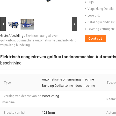
Prijs:
Verpakking Details:
Levertijd:
Betalingscondities:
Levering vermogen:
Grote Afbeelding :
Elektrisch aangedreven
Contact
golfkartondoosmachine Automatische bandenbinding
verpakking bundeling
Elektrisch aangedreven golfkartondoosmachine Automatis
beschrijving
Automatische omsnoeringsmachine
Type:
Toepa
Bunding Golfkartonnen doosmachine
Verslag van de test van de
Voorziening
Naam:
machine:
Breedte van het
1215mm
Autom