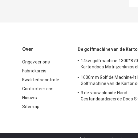
Over
De golfmachine van de Kart
14kw golfmachine 1300*87
Ongeveer ons
Kartondoos Matrijzenknipsel
Fabrieksreis
vouwen
1600mm Golf de Machine4t 
Kwaliteitscontrole
Golfmachine van de Karton
Contacteer ons
3 de vouw plooide Hand
Nieuws
Gestandaardiseerde Doos S
Machine 1200mm
Sitemap