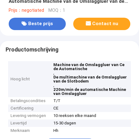
Automatische Machine van de Omslaggluer van de
Slotbodem
Prijs：negotiated
MOQ：1
Beste prijs
Contact nu
Productomschrijving
Machine van de Omslaggluer van Ce
de Automatische
,
De multimachine van de Omslaggluer
Hoog licht
van de Slotbodem
,
220m/min de automatische Machine
van Omslaggluer
Betalingscondities
T/T
Certificering
CE
Levering vermogen
10 reeksen elke maand
Levertijd
15-30 dagen
Merknaam
Hh