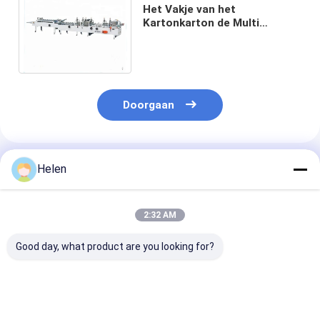
Het Vakje van het
Kartonkarton de Multi
Automatische Machine van
de Omslaggluer van de
Slotbodem
Doorgaan
Geadviseerde Producten
Helen
2:32 AM
Good day, what product are you looking for?
Van het Kartongluer
Servomotor
6000 kg
van de
vouwdoos Gluer
Kleefmachine 