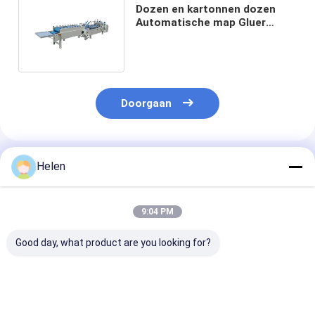
Dozen en kartonnen dozen
Automatische map Gluer
Machine Hoge nauwkeurigheid
Doorgaan
Geadviseerde Producten
Helen
9:04 PM
Good day, what product are you looking for?
Van het Kartongluer
Servomotor
6000 kg
van de
vouwdoos Gluer
Kleefmachine 