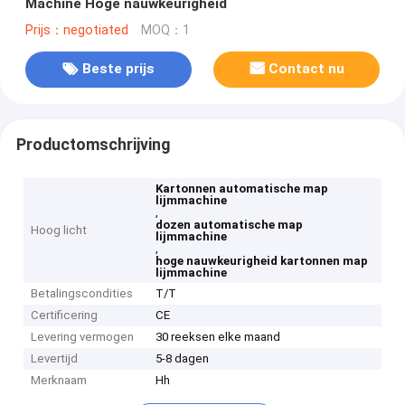
Machine Hoge nauwkeurigheid
Prijs：negotiated
MOQ：1
Beste prijs
Contact nu
Productomschrijving
Kartonnen automatische map
lijmmachine
,
dozen automatische map
Hoog licht
lijmmachine
,
hoge nauwkeurigheid kartonnen map
lijmmachine
Betalingscondities
T/T
Certificering
CE
Levering vermogen
30 reeksen elke maand
Levertijd
5-8 dagen
Merknaam
Hh