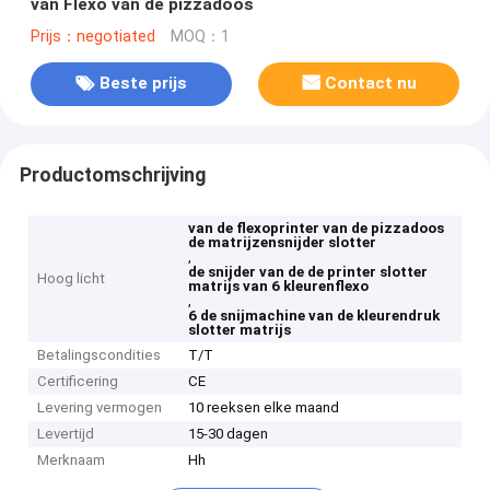
van Flexo van de pizzadoos
Prijs：negotiated
MOQ：1
Beste prijs
Contact nu
Productomschrijving
van de flexoprinter van de pizzadoos
de matrijzensnijder slotter
,
de snijder van de de printer slotter
Hoog licht
matrijs van 6 kleurenflexo
,
6 de snijmachine van de kleurendruk
slotter matrijs
Betalingscondities
T/T
Certificering
CE
Levering vermogen
10 reeksen elke maand
Levertijd
15-30 dagen
Merknaam
Hh