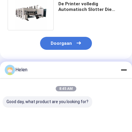
De Printer volledig
Automatisch Slotter Die
Cutter van Flexo van de
pizzadoos
Doorgaan
Geadviseerde Producten
Helen
8:45 AM
Good day, what product are you looking for?
Pizza Doos Flexo
Automatische
Flexoprinter v
Printer
hogesnelheids flexo
karton Slotter