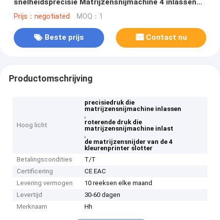
snelheidsprecisie Matrijzensnijmachine 4 inlassen
Roterende Kleuren
Prijs：negotiated
MOQ：1
Beste prijs
Contact nu
Productomschrijving
precisiedruk die
matrijzensnijmachine inlassen
,
roterende druk die
Hoog licht
matrijzensnijmachine inlast
,
de matrijzensnijder van de 4
kleurenprinter slotter
Betalingscondities
T/T
Certificering
CE EAC
Levering vermogen
10 reeksen elke maand
Levertijd
30-60 dagen
Merknaam
Hh