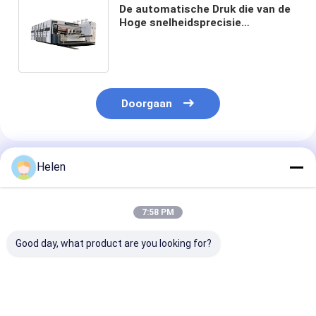
De automatische Druk die van de
Hoge snelheidsprecisie
Matrijzensnijmachine 4 inlassen
Roterende Kleuren
Doorgaan
Geadviseerde Producten
Helen
7:58 PM
Good day, what product are you looking for?
Pizza Doos Flexo
Automatische
Flexoprinter v
Printer
hogesnelheids flexo
karton Slotter