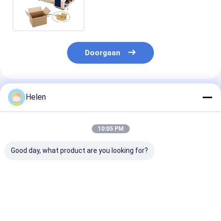
Machine Elektrisch van de
Kartondoos
Doorgaan
Geadviseerde Producten
Helen
10:05 PM
Good day, what product are you looking for?
PLC-
Machinery Test
PLC-
besturingssysteem
Toegekomen karton
sturingsystee
op basis van
aanbieding papier
ontwikkeld voo
gegolfde kartonnen
Gekrompen karton
industriële