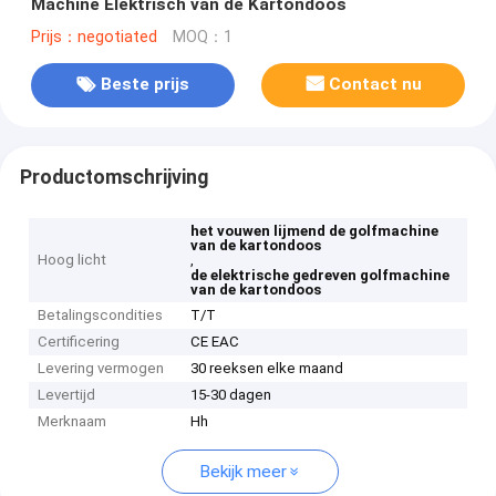
Machine Elektrisch van de Kartondoos
Prijs：negotiated
MOQ：1
Beste prijs
Contact nu
Productomschrijving
het vouwen lijmend de golfmachine
van de kartondoos
Hoog licht
,
de elektrische gedreven golfmachine
van de kartondoos
Betalingscondities
T/T
Certificering
CE EAC
Levering vermogen
30 reeksen elke maand
Levertijd
15-30 dagen
Merknaam
Hh
Bekijk meer