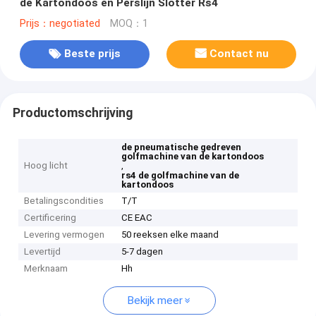
de Kartondoos en Perslijn Slotter Rs4
Prijs：negotiated
MOQ：1
Beste prijs
Contact nu
Productomschrijving
de pneumatische gedreven
golfmachine van de kartondoos
Hoog licht
,
rs4 de golfmachine van de
kartondoos
Betalingscondities
T/T
Certificering
CE EAC
Levering vermogen
50 reeksen elke maand
Levertijd
5-7 dagen
Merknaam
Hh
Bekijk meer