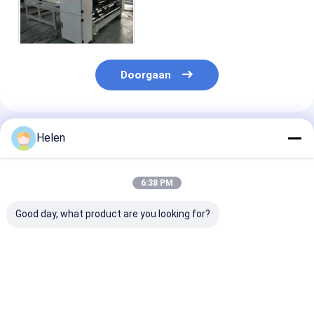
Kartondoos en Perslijn
Slotter Rs4
Doorgaan
Geadviseerde Producten
Helen
6:38 PM
Good day, what product are you looking for?
PLC-
Machinery Test
PLC-
besturingssysteem
Toegekomen karton
sturingsystee
op basis van
aanbieding papier
ontwikkeld voo
gegolfde kartonnen
Gekrompen karton
industriële