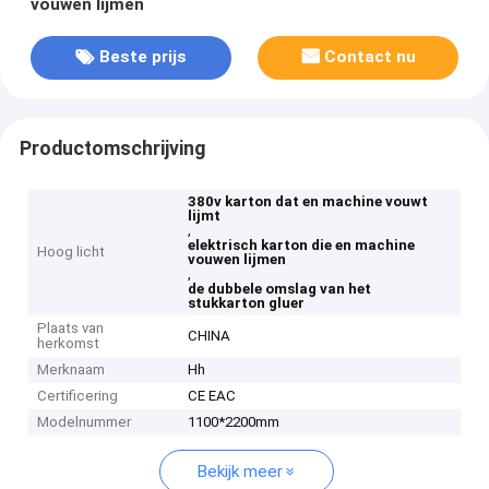
vouwen lijmen
Beste prijs
Contact nu
Productomschrijving
380v karton dat en machine vouwt
lijmt
,
elektrisch karton die en machine
Hoog licht
vouwen lijmen
,
de dubbele omslag van het
stukkarton gluer
Plaats van
CHINA
herkomst
Merknaam
Hh
Certificering
CE EAC
Modelnummer
1100*2200mm
Bekijk meer