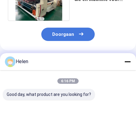
Golfdoos vouwen
lijmen
Doorgaan
Geadviseerde Producten
Helen
6:16 PM
Good day, what product are you looking for?
Van het Kartongluer
Servomotor
6000 kg
van de
vouwdoos Gluer
Kleefmachine 
omslagversnellingsbak
Automatische Mini
kartonnen fold
de Machine
Stapler Stichting
220v/380v voo