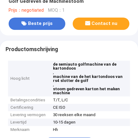
Golf Gedreven de Machinestoom
Prijs：negotiated
MOQ：1
Beste prijs
Contact nu
Productomschrijving
de semiauto golfmachine van de
kartondoos
,
machine van de het kartondoos van
Hoog licht
rs4 slotter de golf
,
stoom gedreven karton het maken
machine
Betalingscondities
T/T, L/C
Certificering
CE ISO
Levering vermogen
30 reeksen elke maand
Levertijd
10-15 dagen
Merknaam
Hh