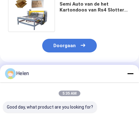
Semi Auto van de het
Kartondoos van Rs4 Slotter
Golf Gedreven de
Machinestoom
Doorgaan
Geadviseerde Producten
Helen
5:35 AM
Good day, what product are you looking for?
PLC-
Machinery Test
PLC-
besturingssysteem
Toegekomen karton
sturingsystee