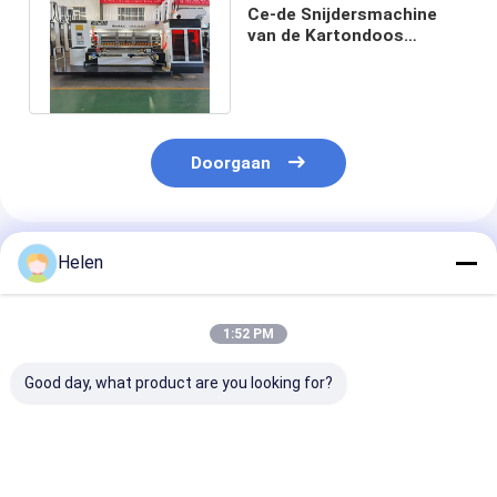
Ce-de Snijdersmachine
van de Kartondoos
180pcs/Min Flexo Printer
Slotter Die
Doorgaan
Geadviseerde Producten
Helen
1:52 PM
Good day, what product are you looking for?
Pizza Doos Flexo
Automatische
Flexoprinter v
Printer
hogesnelheids flexo
karton Slotter