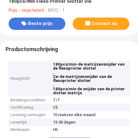
180pcs/Min Flexo Printer Slotter Die
Prijs：negotiated
MOQ：1
Beste prijs
Contact nu
Productomschrijving
180pcs/min-de matrijzensnijder van
de flexoprinter slotter
,
Ce-de matrijzensnijder van de
Hoog licht
flexoprinter slotter
,
180pcs/min de snijder van de printer
slotter matrijs
Betalingscondities
T/T
Certificering
CE
Levering vermogen
10 reeksen elke maand
Levertijd
15-30 dagen
Merknaam
Hh