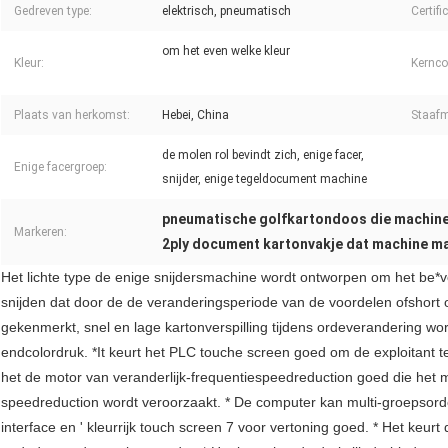
Gedreven type:
elektrisch, pneumatisch
Certifi
om het even welke kleur
Kleur:
Kernc
Plaats van herkomst:
Hebei, China
Staafm
de molen rol bevindt zich, enige facer,
Enige facergroep:
snijder, enige tegeldocument machine
pneumatische golfkartondoos die machin
Markeren:
2ply document kartonvakje dat machine m
Het lichte type de enige snijdersmachine wordt ontworpen om het be*ve
snijden dat door de de veranderingsperiode van de voordelen ofshort 
gekenmerkt, snel en lage kartonverspilling tijdens ordeverandering w
endcolordruk. *It keurt het PLC touche screen goed om de exploitant t
het de motor van veranderlijk-frequentiespeedreduction goed die het mi
speedreduction wordt veroorzaakt. * De computer kan multi-groepsor
interface en ' kleurrijk touch screen 7 voor vertoning goed. * Het keu