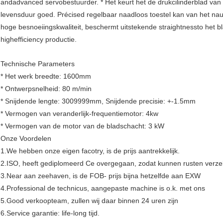
andadvanced servobestuurder. * Het keurt het de drukcilinderblad van
levensduur goed. Précised regelbaar naadloos toestel kan van het na
hoge besnoeiingskwaliteit, beschermt uitstekende straightnessto het bl
highefficiency productie.
Technische Parameters
* Het werk breedte: 1600mm
* Ontwerpsnelheid: 80 m/min
* Snijdende lengte: 3009999mm, Snijdende precisie: +-1.5mm
* Vermogen van veranderlijk-frequentiemotor: 4kw
* Vermogen van de motor van de bladschacht: 3 kW
Onze Voordelen
1.We hebben onze eigen facotry, is de prijs aantrekkelijk.
2.ISO, heeft gediplomeerd Ce overgegaan, zodat kunnen rusten verze
3.Near aan zeehaven, is de FOB- prijs bijna hetzelfde aan EXW
4.Professional de technicus, aangepaste machine is o.k. met ons
5.Good verkoopteam, zullen wij daar binnen 24 uren zijn
6.Service garantie: life-long tijd.