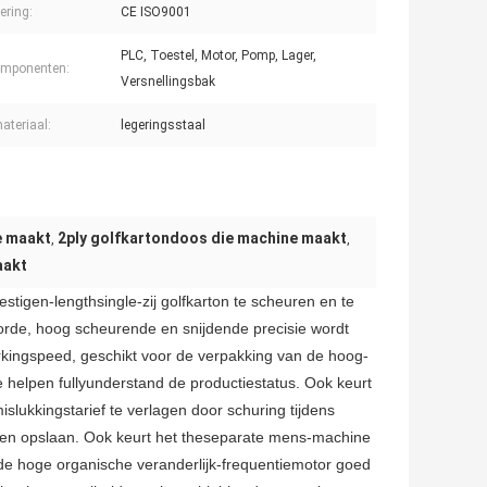
cering:
CE ISO9001
PLC, Toestel, Motor, Pomp, Lager,
omponenten:
Versnellingsbak
ateriaal:
legeringsstaal
e maakt
2ply golfkartondoos die machine maakt
,
,
aakt
stigen-lengthsingle-zij golfkarton te scheuren en te
orde, hoog scheurende en snijdende precisie wordt
orkingspeed, geschikt voor de verpakking van de hoog-
e helpen fullyunderstand de productiestatus. Ook keurt
slukkingstarief te verlagen door schuring tijdens
den opslaan. Ook keurt het theseparate mens-machine
rt de hoge organische veranderlijk-frequentiemotor goed