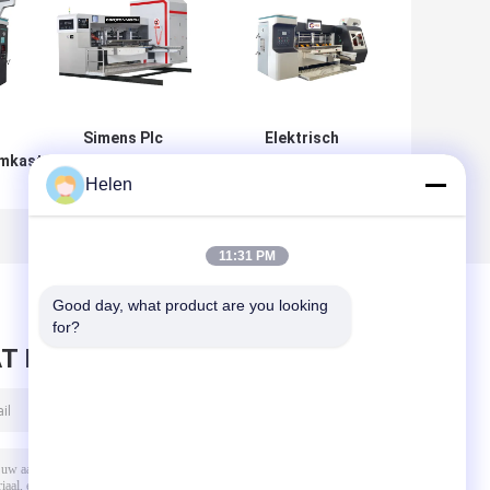
Simens Plc
Elektrisch
emkast
aangedreven
aangedreven
Helen
voor
gegolfde
machine voor
le
kartonnen doos
gegolfde
gs- en
machine gegolfde
kartonnen dozen
ssingen
kartonnen
met gegolfde
11:31 PM
verpakking
kartonnen dozen
akkingen
Good day, what product are you looking 
for?
T BERICHT ACHTER