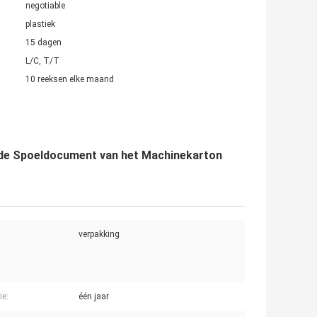
negotiable
plastiek
15 dagen
L/C, T/T
10 reeksen elke maand
 de Spoeldocument van het Machinekarton
verpakking
ie:
één jaar