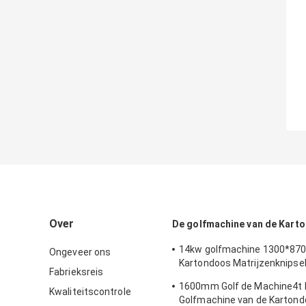
Over
De golfmachine van de Kart
14kw golfmachine 1300*87
Ongeveer ons
Kartondoos Matrijzenknipsel
Fabrieksreis
vouwen
1600mm Golf de Machine4t 
Kwaliteitscontrole
Golfmachine van de Karton