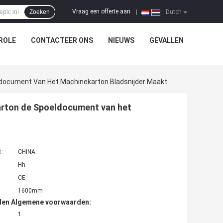
Vraag een offerte aan
Zoeken
|
Dutch
ROLE
CONTACTEER ONS
NIEUWS
GEVALLEN
ldocument Van Het Machinekarton Bladsnijder Maakt
arton de Spoeldocument van het
t:
CHINA
Hh
CE
1600mm
den Algemene voorwaarden:
1