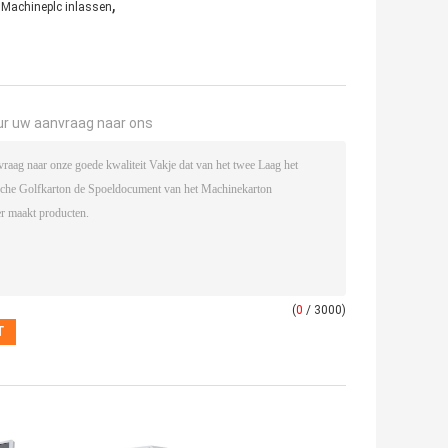
,
e Machineplc inlassen
ur uw aanvraag naar ons
(
0
/ 3000)