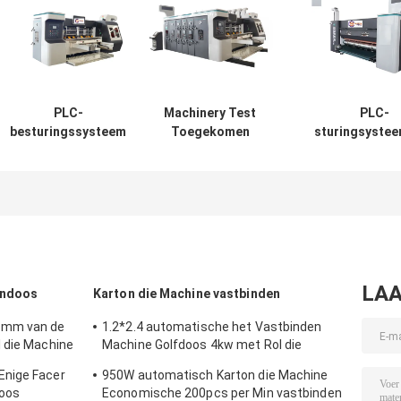
PLC-
Machinery Test
PLC-
besturingssysteem
Toegekomen
sturingsyste
op basis van
karton
ontwikkeld 
gegolfde
aanbieding papier
industrië
kartonnen doos
Gekrompen
automatiserin
Productie
karton doos
besturingsoplo
gegolfde
machine
voor
kartonnen doos
golfkartonverp
Machine
LAA
ondoos
Karton die Machine vastbinden
0mm van de
1.2*2.4 automatische het Vastbinden
 die Machine
Machine Golfdoos 4kw met Rol die
Systeem lijmen
Enige Facer
950W automatisch Karton die Machine
doos
Economische 200pcs per Min vastbinden