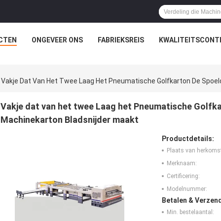
CTEN
ONGEVEER ONS
FABRIEKSREIS
KWALITEITSCONT
Vakje Dat Van Het Twee Laag Het Pneumatische Golfkarton De Spoe
Vakje dat van het twee Laag het Pneumatische Golfk
Machinekarton Bladsnijder maakt
Productdetails:
Plaats van herkoms
Merknaam:
Certificering:
Modelnummer:
Betalen & Verzen
Min. bestelaantal: