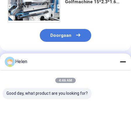
Golfmachine 15*2.3*1.6m
van de Kartondoos Hoge
snelheid
Doorgaan
Geadviseerde Producten
Helen
4:46 AM
Good day, what product are you looking for?
PLC-
Machinery Test
PLC-
besturingssysteem
Toegekomen karton
sturingsystee
op basis van
aanbieding papier
ontwikkeld voo