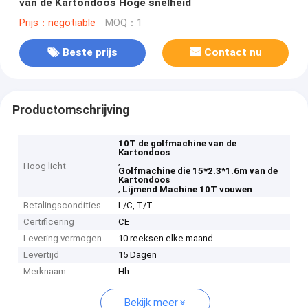
van de Kartondoos Hoge snelheid
Prijs：negotiable
MOQ：1
Beste prijs
Contact nu
Productomschrijving
10T de golfmachine van de
Kartondoos
,
Hoog licht
Golfmachine die 15*2.3*1.6m van de
Kartondoos
,
Lijmend Machine 10T vouwen
Betalingscondities
L/C, T/T
Certificering
CE
Levering vermogen
10 reeksen elke maand
Levertijd
15 Dagen
Merknaam
Hh
Bekijk meer