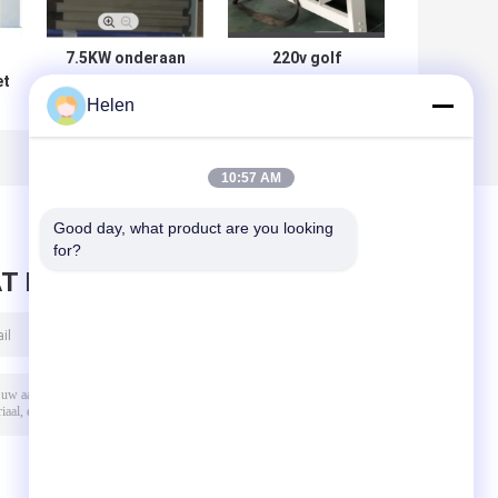
7.5KW onderaan
220v golf
et
Stapelaarmachine
Automatische
Helen
ne
1.8m het Stapelen
Productielijn
jn
de Productielijn
7.5*3m van de
van het Hoogte
Stapelaarmachine
Golfkarton
10:57 AM
Good day, what product are you looking 
for?
T BERICHT ACHTER