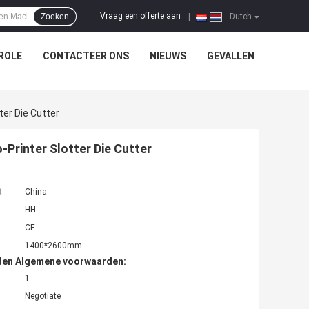
Vraag een offerte aan
Zoeken
|
Dutch
ROLE
CONTACTEER ONS
NIEUWS
GEVALLEN
er Die Cutter
Printer Slotter Die Cutter
t:
China
HH
CE
1400*2600mm
den Algemene voorwaarden:
1
Negotiate