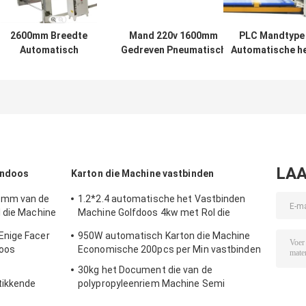
2600mm Breedte
Mand 220v 1600mm
PLC Mandtype
Automatisch
Gedreven Pneumatisch
Automatische h
Document
van de
Stapelen Machi
Stapelaarmachine
Golfkartonproductielijn
Golfproductieli
Golfkarton 4500w
220v
LAA
ondoos
Karton die Machine vastbinden
0mm van de
1.2*2.4 automatische het Vastbinden
 die Machine
Machine Golfdoos 4kw met Rol die
Systeem lijmen
Enige Facer
950W automatisch Karton die Machine
doos
Economische 200pcs per Min vastbinden
30kg het Document die van de
tikkende
polypropyleenriem Machine Semi
Automatische 836*560 vastbinden