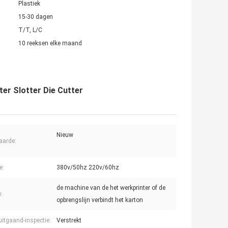
Plastiek
15-30 dagen
T/T, L/C
10 reeksen elke maand
er Slotter Die Cutter
Nieuw
aarde:
e:
380v/50hz 220v/60hz
de machine van de het werkprinter of de
:
opbrengslijn verbindt het karton
uitgaand-inspectie:
Verstrekt