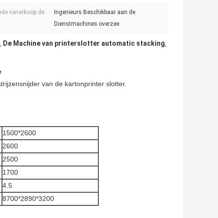
nde naverkoop de
Ingenieurs Beschikbaar aan de
Dienstmachines overzee
De Machine van printerslotter automatic stacking
,
,
e
jzensnijder van de kartonprinter slotter.
1500*2600
2600
2500
1700
4.5
8700*2890*3200