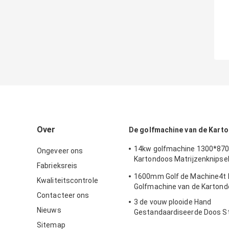
Over
De golfmachine van de Kart
14kw golfmachine 1300*87
Ongeveer ons
Kartondoos Matrijzenknipsel
Fabrieksreis
vouwen
1600mm Golf de Machine4t 
Kwaliteitscontrole
Golfmachine van de Karton
Contacteer ons
3 de vouw plooide Hand
Nieuws
Gestandaardiseerde Doos S
Machine 1200mm
Sitemap