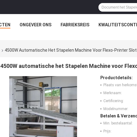
CTEN
ONGEVEER ONS
FABRIEKSREIS
KWALITEITSCONT
e
4500W Automatische Het Stapelen Machine Voor Flexo-Printer Slott
4500W automatische het Stapelen Machine voor Flexo-
Productdetails:
Plaats van herkoms
Merknaam:
Certificering:
Modelnummer:
Betalen & Verzen
Min. bestelaantal:
Prijs: