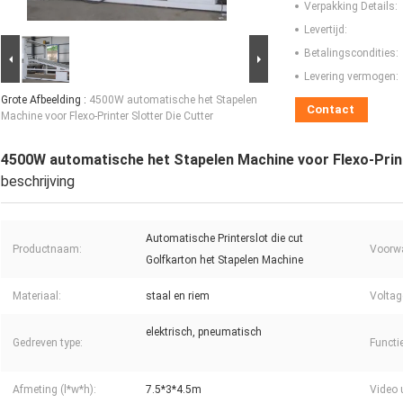
Verpakking Details:
Levertijd:
Betalingscondities:
Levering vermogen:
Grote Afbeelding :
4500W automatische het Stapelen
Contact
Machine voor Flexo-Printer Slotter Die Cutter
4500W automatische het Stapelen Machine voor Flexo-Print
beschrijving
Automatische Printerslot die cut
Productnaam:
Voorw
Golfkarton het Stapelen Machine
Materiaal:
staal en riem
Voltag
elektrisch, pneumatisch
Gedreven type:
Functie
Afmeting (l*w*h):
7.5*3*4.5m
Video 