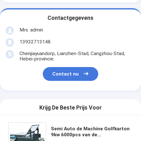
Contactgegevens
Mrs. admin
13932713148
Chenjiayuandorp, Lianzhen-Stad, Cangzhou-Stad,
Hebei-provincie.
Contact nu
Krijg De Beste Prijs Voor
Semi Auto de Machine Golfkarton
9kw 6000pcs van de
Fluitlamineerder per Uur