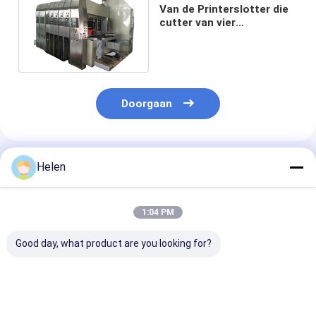
Van de Printerslotter die
cutter van vier
Kleurenflexo Machine
1400*2800mm
Doorgaan
Geadviseerde Producten
Helen
1:04 PM
Good day, what product are you looking for?
Pizza Doos Flexo
Automatische
Flexoprinter v
Printer
hogesnelheids flexo
karton Slotter