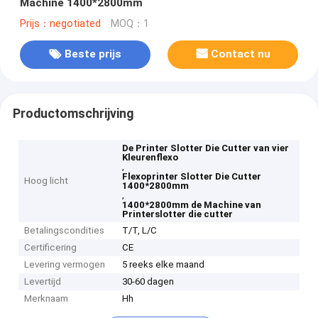
Machine 1400*2800mm
Prijs：negotiated
MOQ：1
Beste prijs
Contact nu
Productomschrijving
De Printer Slotter Die Cutter van vier
Kleurenflexo
,
Flexoprinter Slotter Die Cutter
Hoog licht
1400*2800mm
,
1400*2800mm de Machine van
Printerslotter die cutter
Betalingscondities
T/T, L/C
Certificering
CE
Levering vermogen
5 reeks elke maand
Levertijd
30-60 dagen
Merknaam
Hh