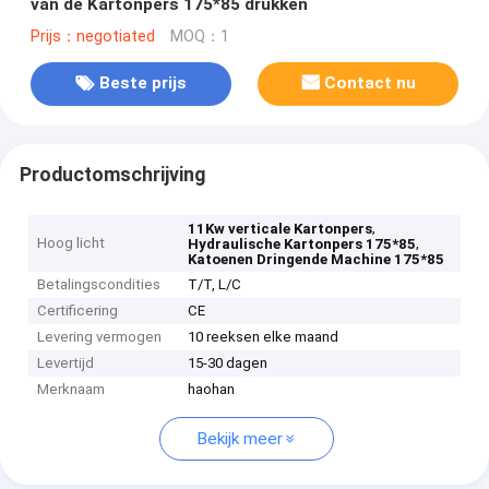
van de Kartonpers 175*85 drukken
Prijs：negotiated
MOQ：1
Beste prijs
Contact nu
Productomschrijving
,
11Kw verticale Kartonpers
Hoog licht
,
Hydraulische Kartonpers 175*85
Katoenen Dringende Machine 175*85
Betalingscondities
T/T, L/C
Certificering
CE
Levering vermogen
10 reeksen elke maand
Levertijd
15-30 dagen
Merknaam
haohan
Bekijk meer