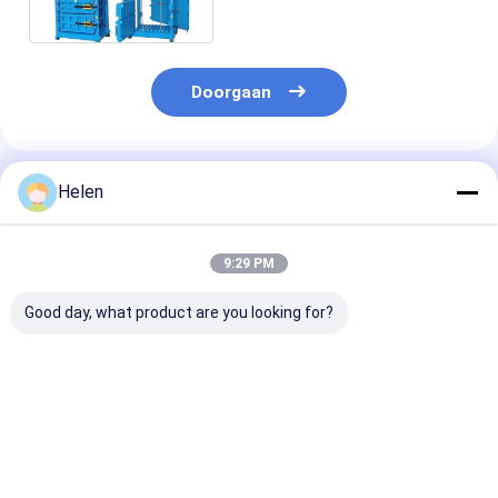
Doorgaan
Geadviseerde Producten
Helen
9:29 PM
Good day, what product are you looking for?
Hydraulische Plc
Van de het
200kg de verti
Verticale de
Kartonpers van de
van de het
Hooipersmachine
hooipers de
Papierafvalpe
van de Kartonpers
Hydraulische
de Kartonpers
voor Dozen
Handriem Capaciteit
Hydraulische
Beste prijs
Beste prijs
Beste pri
van de het
Automatische