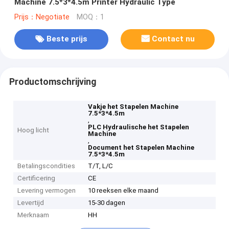
Machine 7.5*3*4.5m Printer Hydraulic Type
Prijs：Negotiate
MOQ：1
Beste prijs
Contact nu
Productomschrijving
Vakje het Stapelen Machine
7.5*3*4.5m
,
PLC Hydraulische het Stapelen
Hoog licht
Machine
,
Document het Stapelen Machine
7.5*3*4.5m
Betalingscondities
T/T, L/C
Certificering
CE
Levering vermogen
10 reeksen elke maand
Levertijd
15-30 dagen
Merknaam
HH