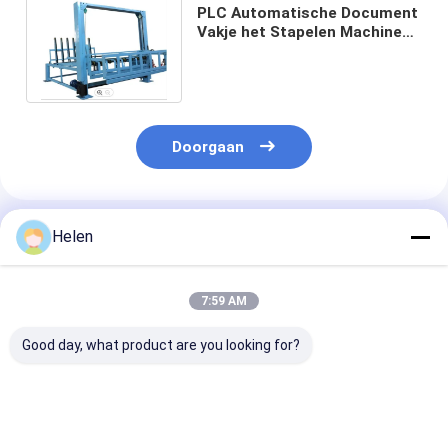
PLC Automatische Document
Vakje het Stapelen Machine
7.5*3*4.5m Printer Hydraulic
Type
Doorgaan
Geadviseerde Producten
Helen
7:59 AM
Good day, what product are you looking for?
2600mm Breedte
Mand 220v 1600mm
PLC Mandtype
Automatisch
Gedreven
Automatische 