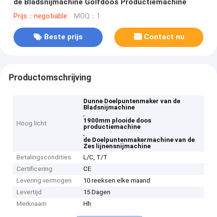
de Bladsnijmachine Golfdoos Productiemachine
Prijs：negotiable
MOQ：1
Beste prijs
Contact nu
Productomschrijving
Dunne Doelpuntenmaker van de
Bladsnijmachine
,
1900mm plooide doos
Hoog licht
productiemachine
,
de Doelpuntenmakermachine van de
Zes lijnensnijmachine
Betalingscondities
L/C, T/T
Certificering
CE
Levering vermogen
10 reeksen elke maand
Levertijd
15 Dagen
Merknaam
Hh