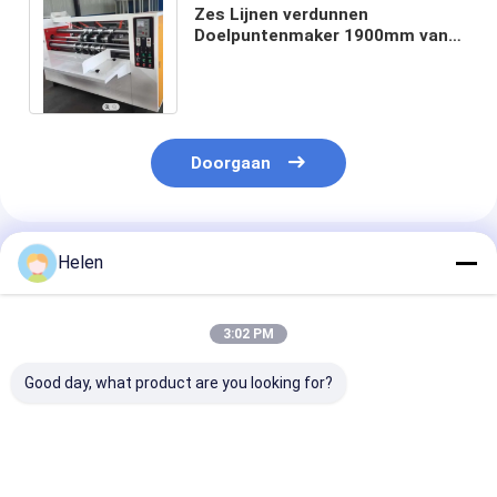
Zes Lijnen verdunnen
Doelpuntenmaker 1900mm van
de Bladsnijmachine Golfdoos
Productiemachine
Doorgaan
Geadviseerde Producten
Helen
3:02 PM
Good day, what product are you looking for?
PLC-
Machinery Test
PLC-
besturingssysteem
Toegekomen karton
sturingsystee