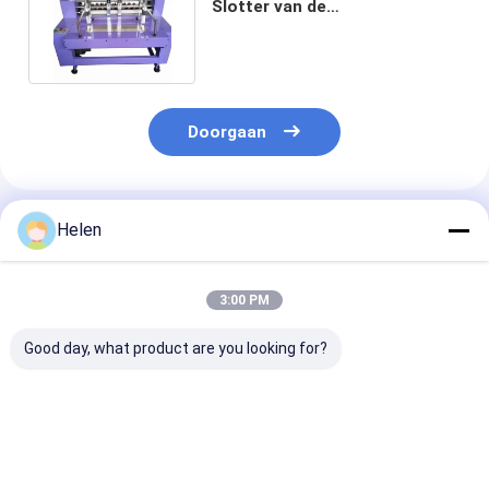
Slotter van de
Verdelingsmachine Duidelijke
Vlotte
Doorgaan
Geadviseerde Producten
Helen
3:00 PM
Good day, what product are you looking for?
PLC-
Machinery Test
PLC-
besturingssysteem
Toegekomen karton
sturingsystee
op basis van
aanbieding papier
ontwikkeld voo