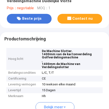
Verdelingsmachine Duidelijke Vlotte
Prijs：negotiable
MOQ：1
Beste prijs
Contact nu
Productomschrijving
,
De Machine Slotter
1400mm van de kartonverdeling
Golfverdelingsmachine
Hoog licht
,
1400mm de Machine van
Verdelingsslotter
Betalingscondities
L/C, T/T
Certificering
CE
Levering vermogen
10 reeksen elke maand
Levertijd
15 Dagen
Merknaam
Hh
Bekijk meer