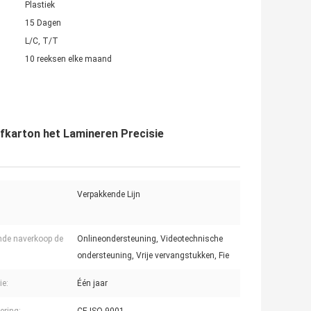
Plastiek
15 Dagen
L/C, T/T
10 reeksen elke maand
fkarton het Lamineren Precisie
Verpakkende Lijn
nde naverkoop de
Onlineondersteuning, Videotechnische
ondersteuning, Vrije vervangstukken, Fie
ie:
Één jaar