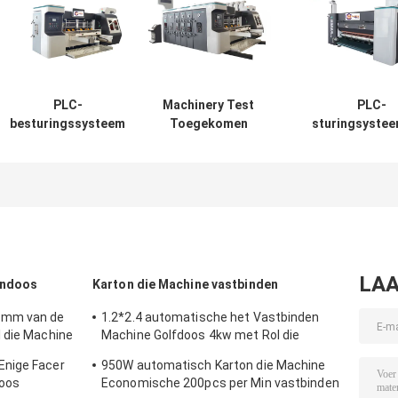
PLC-
Machinery Test
PLC-
besturingssysteem
Toegekomen
sturingsyste
op basis van
karton
ontwikkeld 
gegolfde
aanbieding papier
industrië
kartonnen doos
Gekrompen
automatiserin
Productie
karton doos
besturingsoplo
gegolfde
machine
voor
kartonnen doos
golfkartonverp
Machine
LAA
ondoos
Karton die Machine vastbinden
0mm van de
1.2*2.4 automatische het Vastbinden
 die Machine
Machine Golfdoos 4kw met Rol die
Systeem lijmen
Enige Facer
950W automatisch Karton die Machine
doos
Economische 200pcs per Min vastbinden