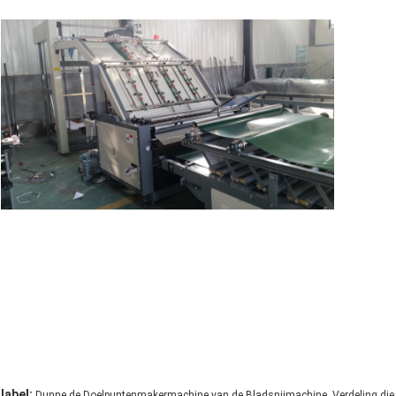
,
label:
Dunne de Doelpuntenmakermachine van de Bladsnijmachine
Verdeling di