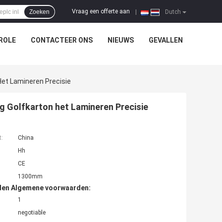
Vraag een offerte aan
Zoeken
|
Dutch
ROLE
CONTACTEER ONS
NIEUWS
GEVALLEN
et Lamineren Precisie
 Golfkarton het Lamineren Precisie
t:
China
Hh
CE
1300mm
den Algemene voorwaarden:
1
negotiable