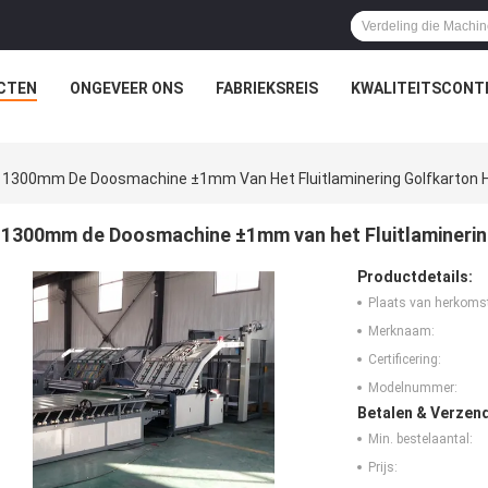
CTEN
ONGEVEER ONS
FABRIEKSREIS
KWALITEITSCONT
1300mm De Doosmachine ±1mm Van Het Fluitlaminering Golfkarton H
1300mm de Doosmachine ±1mm van het Fluitlaminering
Productdetails:
Plaats van herkoms
Merknaam:
Certificering:
Modelnummer:
Betalen & Verzen
Min. bestelaantal:
Prijs: