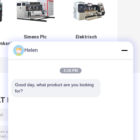
Simens Plc
Elektrisch
emkast
aangedreven
aangedreven
Helen
voor
gegolfde
machine voor
le
kartonnen doos
gegolfde
gs- en
machine gegolfde
kartonnen dozen
ssingen
kartonnen
met gegolfde
3:16 PM
verpakking
kartonnen dozen
akkingen
Good day, what product are you looking 
for?
T BERICHT ACHTER