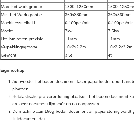
Max. het werk grootte
1300x1250mm
1500x1250m
Min. het Werk grootte
360x360mm
360x360mm
Machinessnelheid
0-100pcs/min
0-100pcs/min
Macht
7kw
7.5kw
Het lamineren precisie
±1mm
±1mm
Verpakkingsgrootte
10x2x2.2m
10x2.2x2.2m
Gewicht
3.5t
4t
Eigenschap
Autovoeder het bodemdocument, facer paperfeeder door handbo
plaatsen.
Hetelastische pre-verordening plaatsen, het bodemdocument k
en facer document lijm vóór en na aanpassen
De machine aan 150g-bodemdocument en papierstoring wordt ge
fluitdocument dat.