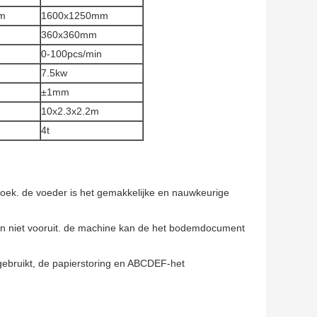
m
1600x1250mm
360x360mm
0-100pcs/min
7.5kw
±1mm
10x2.3x2.2m
4t
ek. de voeder is het gemakkelijke en nauwkeurige
an niet vooruit. de machine kan de het bodemdocument
bruikt, de papierstoring en ABCDEF-het