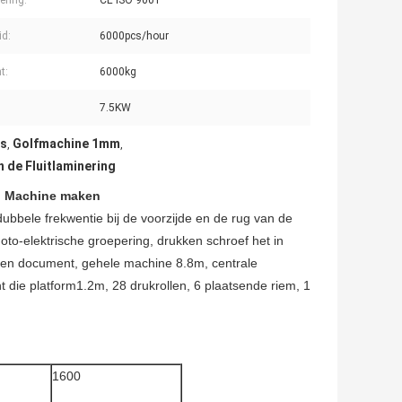
cering:
CE ISO 9001
id:
6000pcs/hour
t:
6000kg
7.5KW
os
Golfmachine 1mm
,
,
 de Fluitlaminering
ng Machine maken
bbele frekwentie bij de voorzijde en de rug van de
to-elektrische groepering, drukken schroef het in
den document, gehele machine 8.8m, centrale
die platform1.2m, 28 drukrollen, 6 plaatsende riem, 1
1600