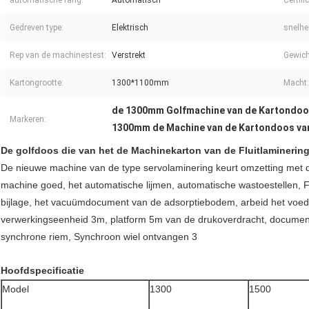
automatische rang:
Automatisch
Certifi
Gedreven type:
Elektrisch
snelhe
Rep van de machinestest:
Verstrekt
Gewich
Kartongrootte:
1300*1100mm
Macht:
de 1300mm Golfmachine van de Kartondo
Markeren:
1300mm de Machine van de Kartondoos van
De golfdoos die van het de Machinekarton van de Fluitlamineri
De nieuwe machine van de type servolaminering keurt omzetting met du
machine goed, het automatische lijmen, automatische wastoestellen, Fo
bijlage, het vacuümdocument van de adsorptiebodem, arbeid het voe
verwerkingseenheid 3m, platform 5m van de drukoverdracht, document 
synchrone riem, Synchroon wiel ontvangen 3
Hoofdspecificatie
Model
1300
1500